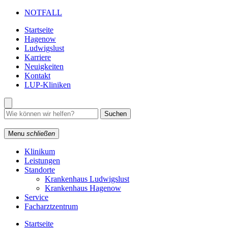
NOTFALL
Startseite
Hagenow
Ludwigslust
Karriere
Neuigkeiten
Kontakt
LUP-Kliniken
Menu
schließen
Klinikum
Leistungen
Standorte
Krankenhaus Ludwigslust
Krankenhaus Hagenow
Service
Facharztzentrum
Startseite